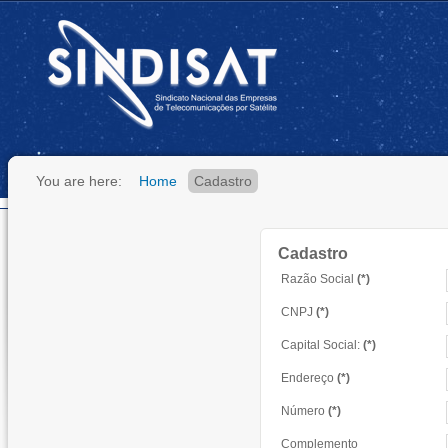
You are here:
Home
Cadastro
Cadastro
Razão Social
(*)
CNPJ
(*)
Capital Social:
(*)
Endereço
(*)
Número
(*)
Complemento