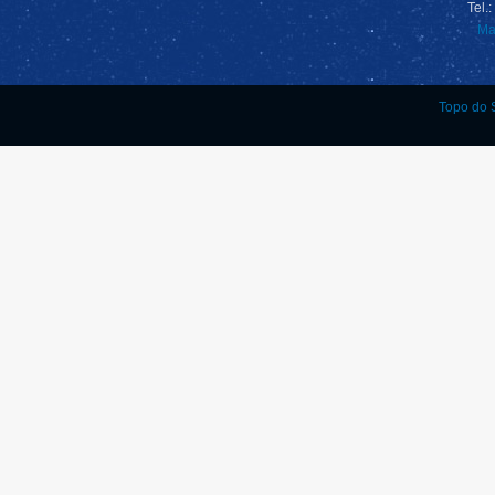
Tel.
Ma
Topo do S