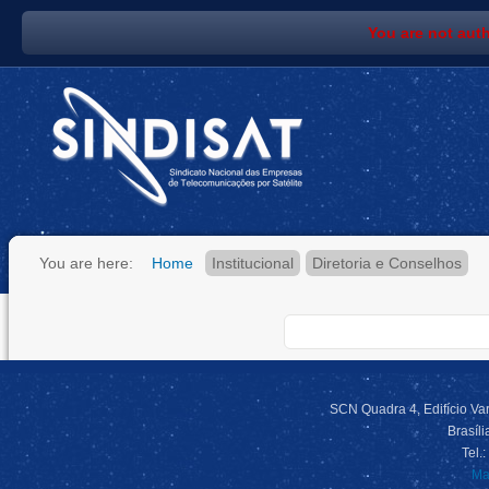
You are not auth
You are here:
Home
Institucional
Diretoria e Conselhos
SCN Quadra 4, Edifício Var
Brasíl
Tel.
Ma